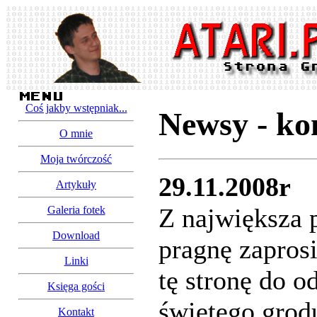
Coś jakby wstępniak...
Newsy - ko
O mnie
Moja twórczość
29.11.2008r
Artykuły
Z największa 
Galeria fotek
Download
pragnę zapros
Linki
tę stronę do o
Księga gości
świętego gro
Kontakt