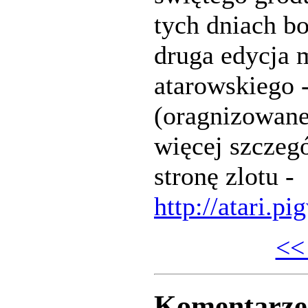
tych dniach b
druga edycja 
atarowskiego 
(oragnizowane
więcej szczeg
stronę zlotu -
http://atari.pi
<<
Komentarze