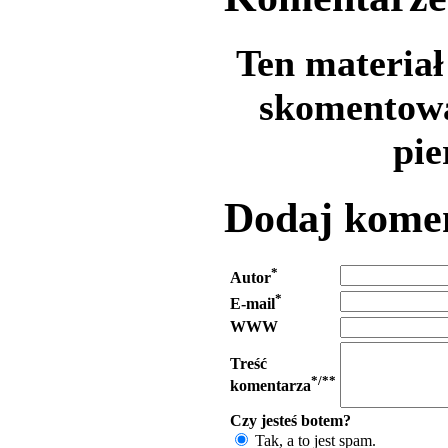
Ten materiał 
skomentowa
pie
Dodaj kome
*
Autor
*
E-mail
WWW
Treść
*/**
komentarza
Czy jesteś botem?
Tak, a to jest spam.